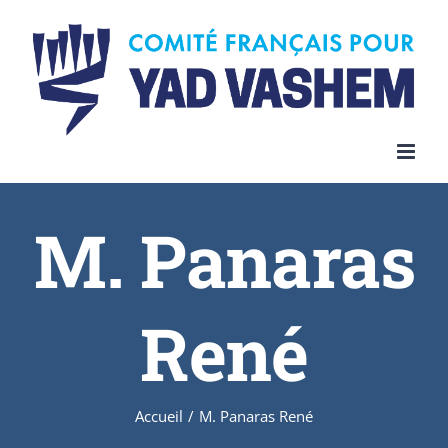
Skip
to
content
M. Panaras
René
Accueil
/
M. Panaras René