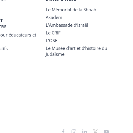
Le Mémorial de la Shoah
Akadem
ET
L’Ambassade d’Israël
TRE
Le CRIF
our éducateurs et
L’OSE
Le Musée d’art et d’histoire du
tifs
Judaïsme
Facebook
Instagram
LinkedIn
X
YouTube