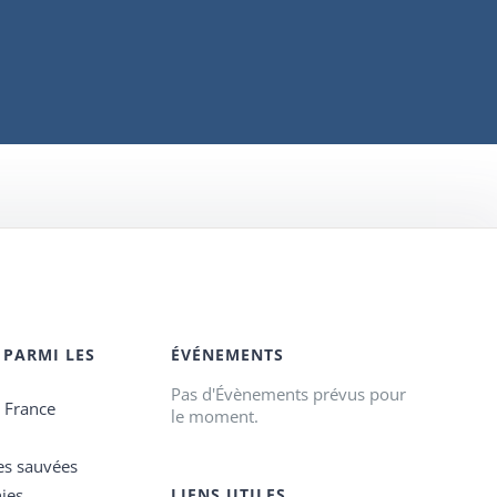
 PARMI LES
ÉVÉNEMENTS
Pas d'Évènements prévus pour
e France
le moment.
es sauvées
ies
LIENS UTILES