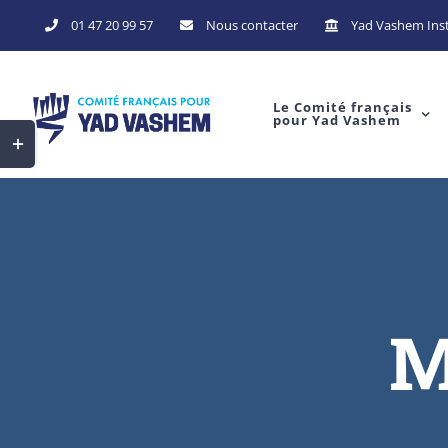
Skip
01 47 20 99 57
Nous contacter
Yad Vashem Inst
to
content
Le Comité français
pour Yad Vashem
Toggle
Sliding
Bar
Area
M