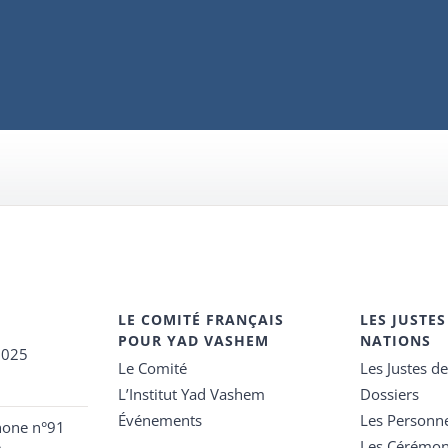
LE COMITÉ FRANÇAIS
LES JUSTES
POUR YAD VASHEM
NATIONS
2025
Le Comité
Les Justes d
L’Institut Yad Vashem
Dossiers
Événements
Les Personn
hone n°91
Les Cérémon
e