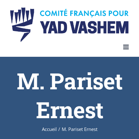
Skip
to
content
M. Pariset
Ernest
Accueil
/
M. Pariset Ernest