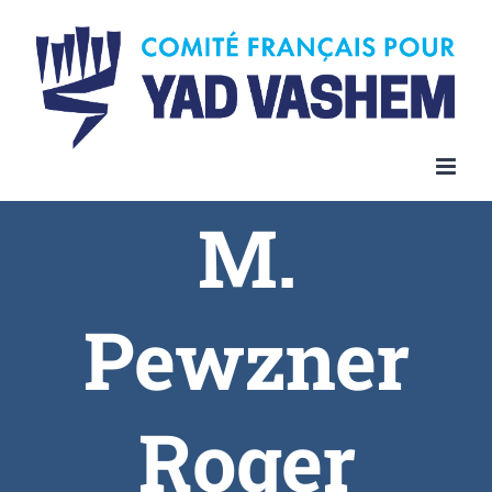
Skip
to
content
M.
Pewzner
Roger