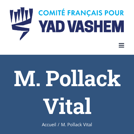
Skip
to
content
M. Pollack
Vital
Accueil
/
M. Pollack Vital