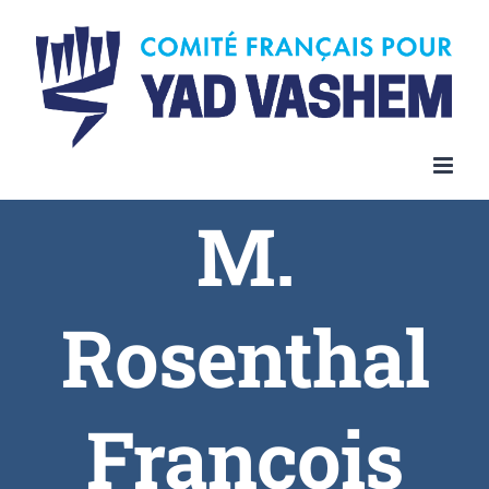
Skip
to
content
M.
Rosenthal
François