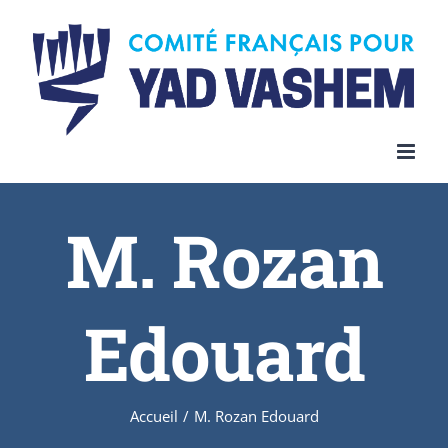
Skip
to
content
M. Rozan
Edouard
Accueil
/
M. Rozan Edouard