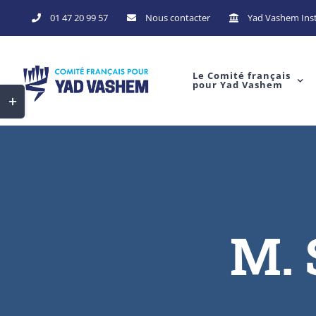
Skip
01 47 20 99 57
Nous contacter
Yad Vashem Inst
to
content
Le Comité français
pour Yad Vashem
Toggle
Sliding
Bar
Area
M. 