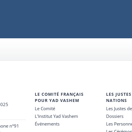
LE COMITÉ FRANÇAIS
LES JUSTES
POUR YAD VASHEM
NATIONS
2025
Le Comité
Les Justes d
L’Institut Yad Vashem
Dossiers
Événements
Les Personn
hone n°91
Les Cérémon
e