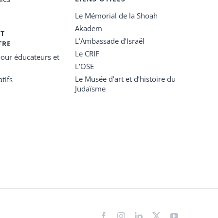
Le Mémorial de la Shoah
Akadem
ET
L’Ambassade d’Israël
TRE
Le CRIF
our éducateurs et
L’OSE
Le Musée d’art et d’histoire du
tifs
Judaïsme
Facebook
Instagram
LinkedIn
X
YouTube