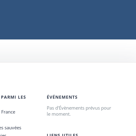
 PARMI LES
ÉVÉNEMENTS
Pas d'Évènements prévus pour
e France
le moment.
es sauvées
ies
LIENS UTILES