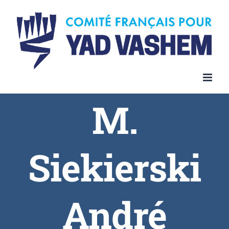
Skip
to
content
M.
Siekierski
André