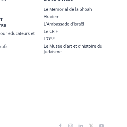
Le Mémorial de la Shoah
Akadem
ET
L’Ambassade d’Israël
TRE
Le CRIF
our éducateurs et
L’OSE
Le Musée d’art et d’histoire du
tifs
Judaïsme
Facebook
Instagram
LinkedIn
X
YouTube