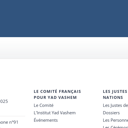
LE COMITÉ FRANÇAIS
LES JUSTES
POUR YAD VASHEM
NATIONS
2025
Le Comité
Les Justes d
L’Institut Yad Vashem
Dossiers
Événements
Les Personn
hone n°91
Les Cérémon
e