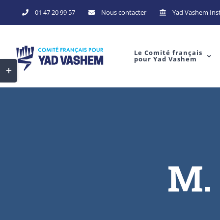
Skip
01 47 20 99 57
Nous contacter
Yad Vashem Inst
to
content
Le Comité français
pour Yad Vashem
Toggle
Sliding
Bar
Area
M. 