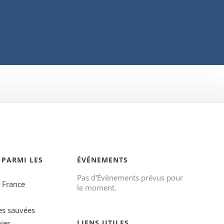
 PARMI LES
ÉVÉNEMENTS
Pas d'Évènements prévus pour
e France
le moment.
es sauvées
ies
LIENS UTILES