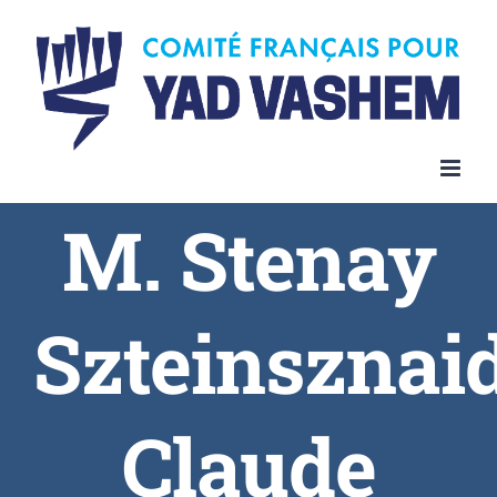
Skip
to
content
M. Stenay
Szteinsznai
Claude