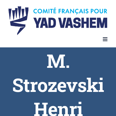
Skip
to
content
M.
Strozevski
Henri