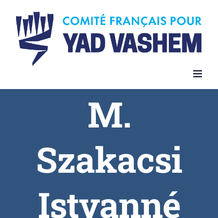
Skip
to
content
M.
Szakacsi
Istvanné