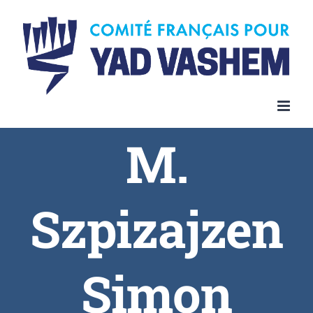
Skip
to
content
M.
Szpizajzen
Simon