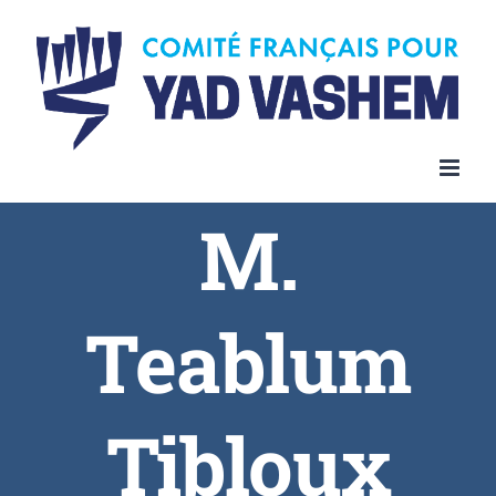
Skip
to
content
M.
Teablum
Tibloux