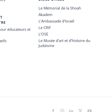
Le Mémorial de la Shoah
Akadem
ET
L’Ambassade d’Israël
TRE
Le CRIF
our éducateurs et
L’OSE
Le Musée d’art et d’histoire du
tifs
Judaïsme
Facebook
Instagram
LinkedIn
X
YouTube