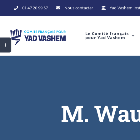
Skip
01 47 20 99 57
Nous contacter
Yad Vashem Inst
to
content
Le Comité français
pour Yad Vashem
Toggle
Sliding
Bar
Area
M. Wau