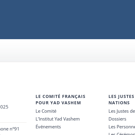
LE COMITÉ FRANÇAIS
LES JUSTES
POUR YAD VASHEM
NATIONS
2025
Le Comité
Les Justes d
L’Institut Yad Vashem
Dossiers
Événements
Les Personn
hone n°91
Les Cérémon
e