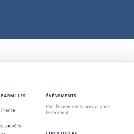
 PARMI LES
ÉVÉNEMENTS
Pas d'Évènements prévus pour
e France
le moment.
es sauvées
ies
LIENS UTILES