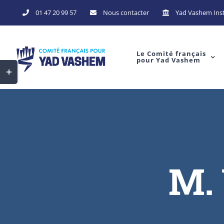
Skip
01 47 20 99 57
Nous contacter
Yad Vashem Inst
to
content
Le Comité français
pour Yad Vashem
Toggle
Sliding
Bar
Area
M.