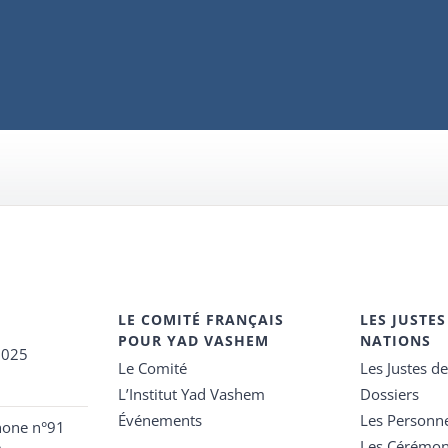
LE COMITÉ FRANÇAIS
LES JUSTES
POUR YAD VASHEM
NATIONS
2025
Le Comité
Les Justes d
L’Institut Yad Vashem
Dossiers
Événements
Les Personn
hone n°91
Les Cérémon
e