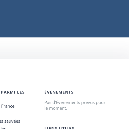
 PARMI LES
ÉVÉNEMENTS
Pas d'Évènements prévus pour
e France
le moment.
es sauvées
ies
LIENS UTILES