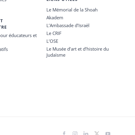
Le Mémorial de la Shoah
Akadem
ET
L’Ambassade d’Israël
TRE
Le CRIF
our éducateurs et
L’OSE
Le Musée d’art et d’histoire du
tifs
Judaïsme
Facebook
Instagram
LinkedIn
X
YouTube