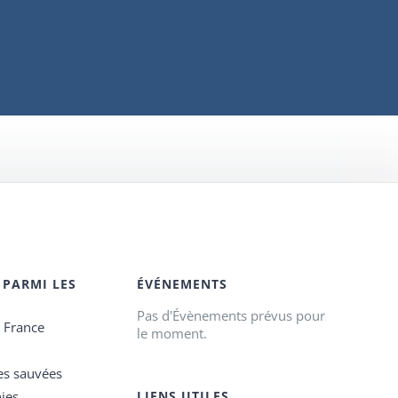
 PARMI LES
ÉVÉNEMENTS
Pas d'Évènements prévus pour
e France
le moment.
es sauvées
ies
LIENS UTILES