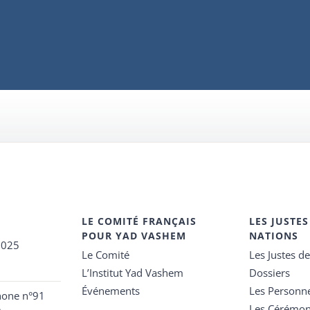
LE COMITÉ FRANÇAIS
LES JUSTES
POUR YAD VASHEM
NATIONS
2025
Le Comité
Les Justes d
L’Institut Yad Vashem
Dossiers
Événements
Les Personn
hone n°91
Les Cérémon
e