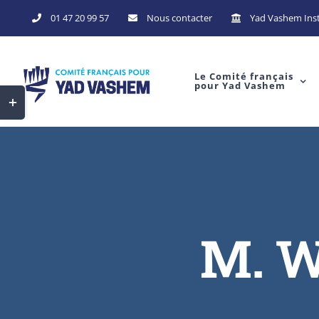
Skip
01 47 20 99 57
Nous contacter
Yad Vashem Inst
to
content
Le Comité français
pour Yad Vashem
Toggle
Sliding
Bar
Area
M. W