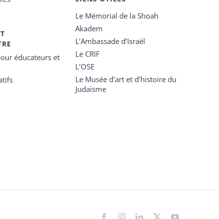
Le Mémorial de la Shoah
Akadem
ET
L’Ambassade d’Israël
TRE
Le CRIF
our éducateurs et
L’OSE
Le Musée d’art et d’histoire du
tifs
Judaïsme
Facebook
Instagram
LinkedIn
X
YouTube