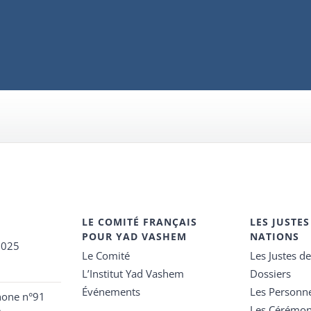
LE COMITÉ FRANÇAIS
LES JUSTES
POUR YAD VASHEM
NATIONS
2025
Le Comité
Les Justes d
L’Institut Yad Vashem
Dossiers
Événements
Les Personn
hone n°91
Les Cérémon
e