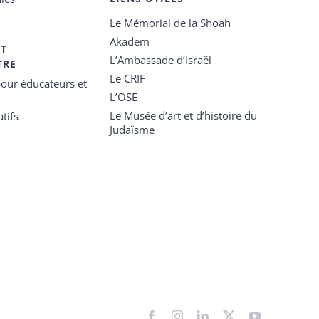
Le Mémorial de la Shoah
Akadem
ET
L’Ambassade d’Israël
TRE
Le CRIF
our éducateurs et
L’OSE
Le Musée d’art et d’histoire du
tifs
Judaïsme
Facebook
Instagram
LinkedIn
X
YouTube