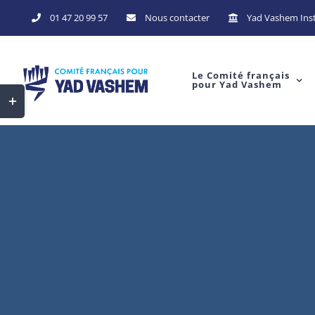
Skip
01 47 20 99 57
Nous contacter
Yad Vashem Inst
to
content
Le Comité français
pour Yad Vashem
Toggle
Sliding
Bar
Area