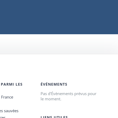
 PARMI LES
ÉVÉNEMENTS
Pas d'Évènements prévus pour
e France
le moment.
es sauvées
ies
LIENS UTILES