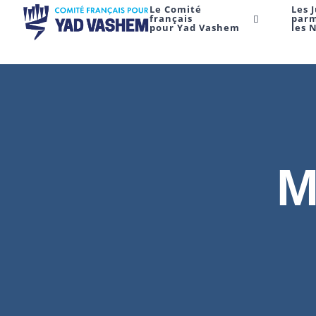
Le Comité
Les 
français
par
pour Yad Vashem
les 
M