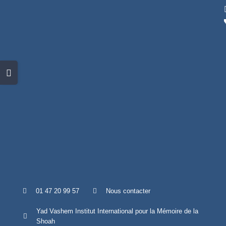
Skip
to
content
Toggle
Sliding
Bar
Area
01 47 20 99 57
Nous contacter
Yad Vashem Institut International pour la Mémoire de la
Shoah