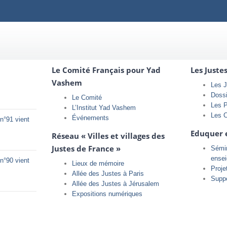
Le Comité Français pour Yad
Les Juste
Vashem
Les J
Doss
Le Comité
Les 
L’Institut Yad Vashem
Les 
Événements
n°91 vient
Eduquer 
Réseau « Villes et villages des
Justes de France »
Sémin
ense
n°90 vient
Lieux de mémoire
Proje
Allée des Justes à Paris
Supp
Allée des Justes à Jérusalem
Expositions numériques