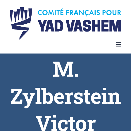
Skip
to
content
M.
Zylberstein
Victor