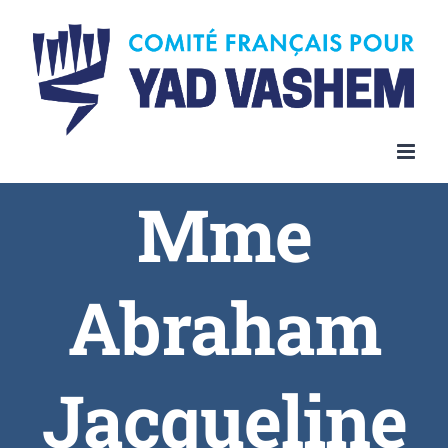
Skip
to
content
Mme
Abraham
Jacqueline