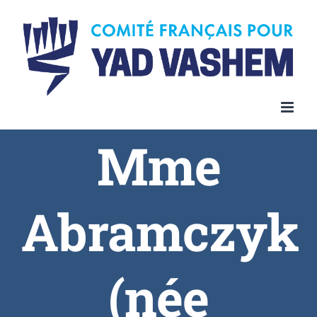
Skip
to
content
Mme
Abramczyk
(née