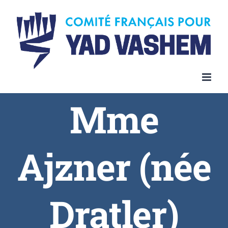
Skip
to
content
Mme
Ajzner (née
Dratler)