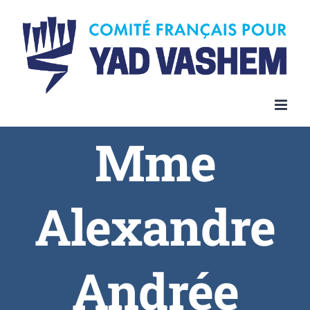
Skip
to
content
Mme
Alexandre
Andrée