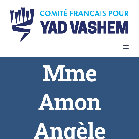
Skip
to
content
Mme
Amon
Angèle