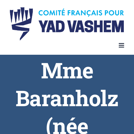
Skip
to
content
Mme
Baranholz
(née