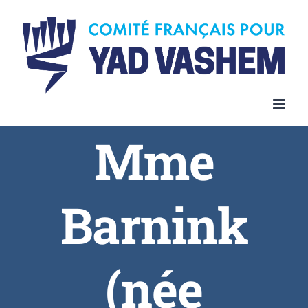
Skip
to
content
Mme
Barnink
(née