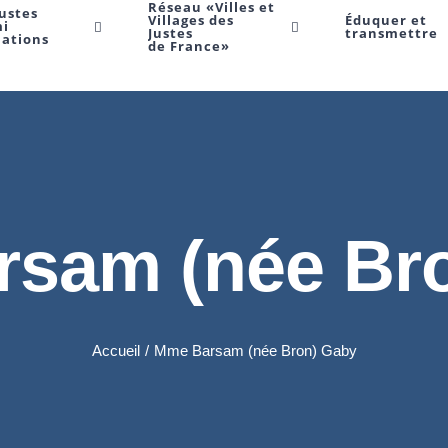
Réseau «Villes et
Justes
Villages des
Éduquer et
mi
Justes
transmettre
Nations
de France»
sam (née Br
Accueil
/
Mme Barsam (née Bron) Gaby