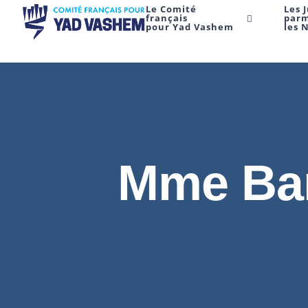
Le Comité
Les 
français
par
pour Yad Vashem
les 
Mme Bar