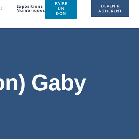
FAIRE
DEVENIR
Expositions
UN
Numériques
ADHÉRENT
DON
on) Gaby