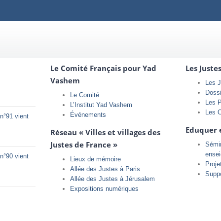
Le Comité Français pour Yad
Les Juste
Vashem
Les J
Doss
Le Comité
Les 
L’Institut Yad Vashem
Les 
Événements
n°91 vient
Eduquer 
Réseau « Villes et villages des
Justes de France »
Sémin
ense
n°90 vient
Lieux de mémoire
Proje
Allée des Justes à Paris
Supp
Allée des Justes à Jérusalem
Expositions numériques