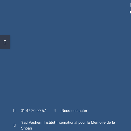
Skip
to
content
Toggle
Sliding
Bar
Area
01 47 20 99 57
Nous contacter
Yad Vashem Institut International pour la Mémoire de la
Shoah