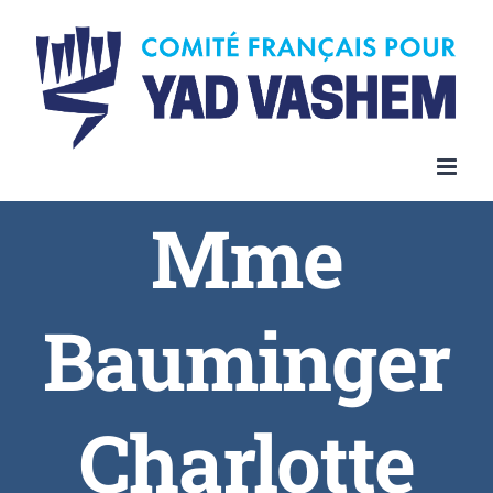
Skip
to
content
Mme
Bauminger
Charlotte