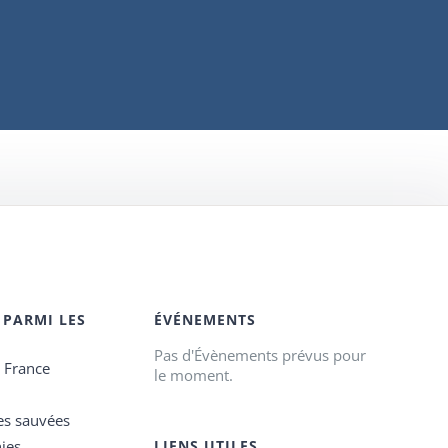
 PARMI LES
ÉVÉNEMENTS
Pas d'Évènements prévus pour
e France
le moment.
es sauvées
ies
LIENS UTILES