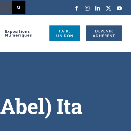
Facebook
Instagram
LinkedIn
X
You
FAIRE
DEVENIR
Expositions
Numériques
UN DON
ADHÉRENT
bel) Ita