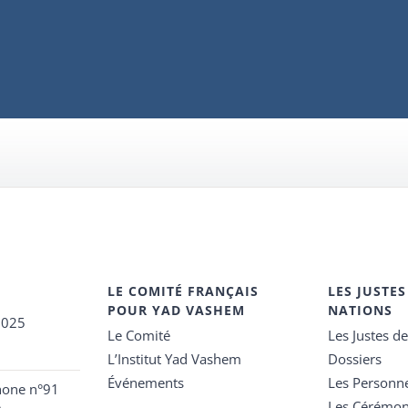
LE COMITÉ FRANÇAIS
LES JUSTES
POUR YAD VASHEM
NATIONS
2025
Le Comité
Les Justes d
L’Institut Yad Vashem
Dossiers
Événements
Les Personn
hone n°91
Les Cérémon
e