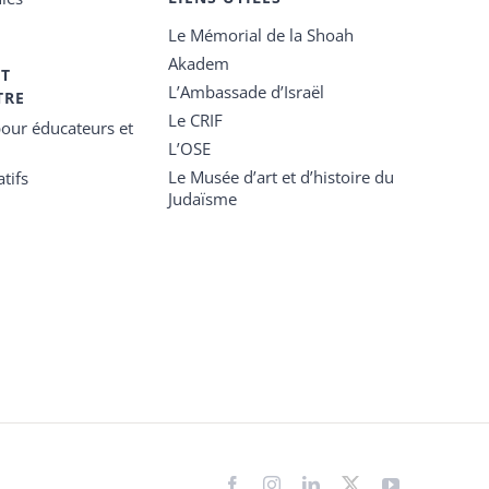
Le Mémorial de la Shoah
Akadem
ET
L’Ambassade d’Israël
TRE
Le CRIF
our éducateurs et
L’OSE
Le Musée d’art et d’histoire du
tifs
Judaïsme
Facebook
Instagram
LinkedIn
X
YouTube