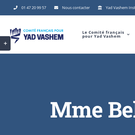
Skip
01 47 20 99 57
Nous contacter
Yad Vashem Inst
to
content
Le Comité français
pour Yad Vashem
Toggle
Sliding
Bar
Area
Mme Bek