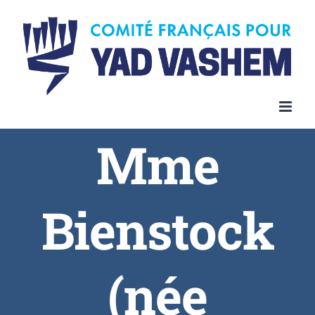
Skip
to
content
Mme
Bienstock
(née