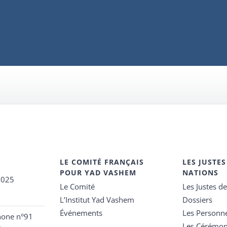
LE COMITÉ FRANÇAIS
LES JUSTES
POUR YAD VASHEM
NATIONS
2025
Le Comité
Les Justes d
L’Institut Yad Vashem
Dossiers
Événements
Les Personn
hone n°91
Les Cérémon
e