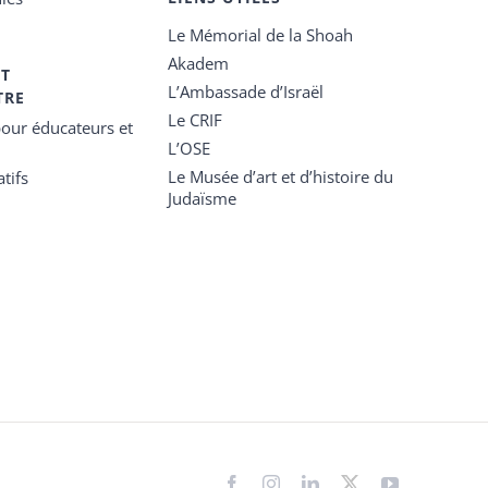
Le Mémorial de la Shoah
Akadem
ET
L’Ambassade d’Israël
TRE
Le CRIF
our éducateurs et
L’OSE
Le Musée d’art et d’histoire du
tifs
Judaïsme
Facebook
Instagram
LinkedIn
X
YouTube