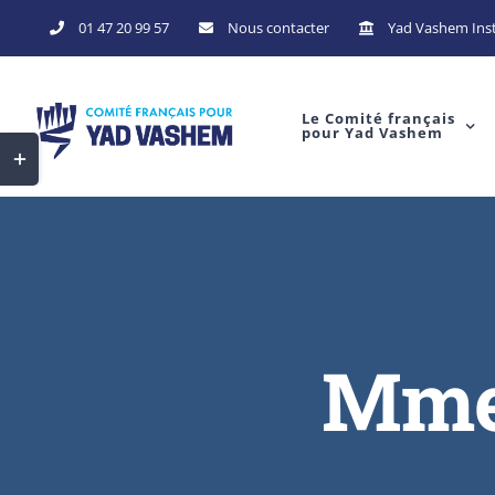
Skip
01 47 20 99 57
Nous contacter
Yad Vashem Inst
to
content
Le Comité français
pour Yad Vashem
Toggle
Sliding
Bar
Area
Mme 