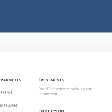
 PARMI LES
ÉVÉNEMENTS
Pas d'Évènements prévus pour
e France
le moment.
es sauvées
ies
LIENS UTILES