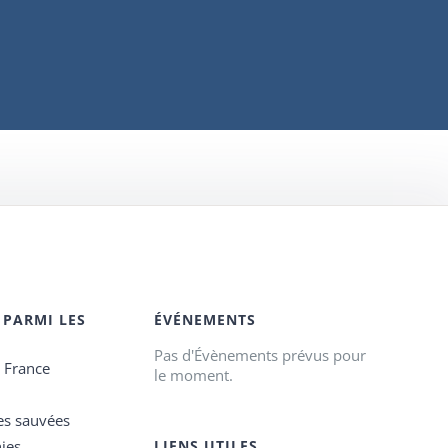
 PARMI LES
ÉVÉNEMENTS
Pas d'Évènements prévus pour
e France
le moment.
es sauvées
ies
LIENS UTILES