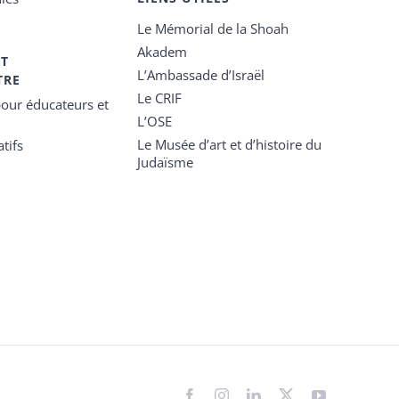
Le Mémorial de la Shoah
Akadem
ET
L’Ambassade d’Israël
TRE
Le CRIF
our éducateurs et
L’OSE
Le Musée d’art et d’histoire du
tifs
Judaïsme
Facebook
Instagram
LinkedIn
X
YouTube