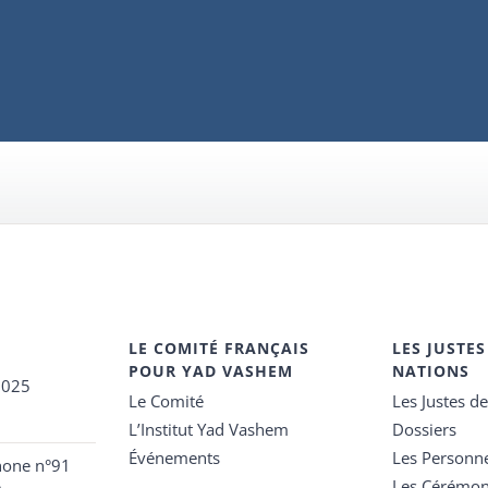
LE COMITÉ FRANÇAIS
LES JUSTES
POUR YAD VASHEM
NATIONS
2025
Le Comité
Les Justes d
L’Institut Yad Vashem
Dossiers
Événements
Les Personn
hone n°91
Les Cérémon
e