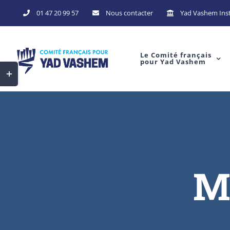
Skip
01 47 20 99 57
Nous contacter
Yad Vashem Inst
to
content
Le Comité français
pour Yad Vashem
Toggle
Sliding
Bar
Area
M