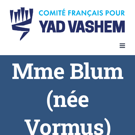
Skip
to
content
Mme Blum
(née
Vormus)