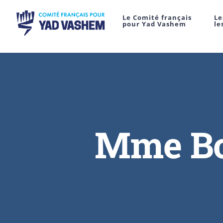
Le Comité français
Le
pour Yad Vashem
le
Mme Boe