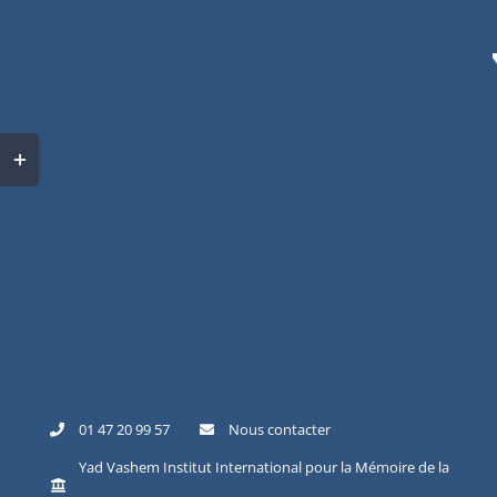
Skip
to
content
Toggle
Sliding
Bar
Area
01 47 20 99 57
Nous contacter
Yad Vashem Institut International pour la Mémoire de la