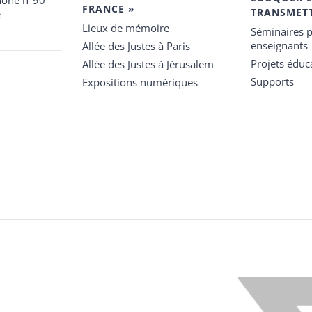
hone n°90
FRANCE »
TRANSMET
e
Lieux de mémoire
Séminaires p
enseignants
Allée des Justes à Paris
Projets éduca
Allée des Justes à Jérusalem
Supports
Expositions numériques
X