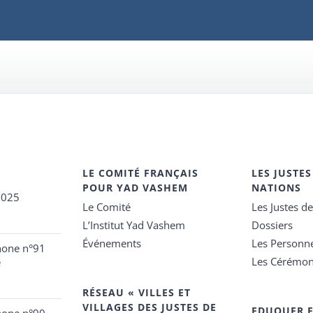
LE COMITÉ FRANÇAIS
LES JUSTES
POUR YAD VASHEM
NATIONS
2025
Le Comité
Les Justes d
L’Institut Yad Vashem
Dossiers
Événements
Les Personn
hone n°91
Les Cérémon
e
RÉSEAU « VILLES ET
VILLAGES DES JUSTES DE
EDUQUER 