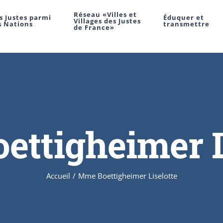
Réseau «Villes et
s Justes parmi
Éduquer et
Villages des Justes
s Nations
transmettre
de France»
ttigheimer L
Accueil
/
Mme Boettigheimer Liselotte