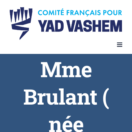
Skip
to
content
Mme
Brulant (
née