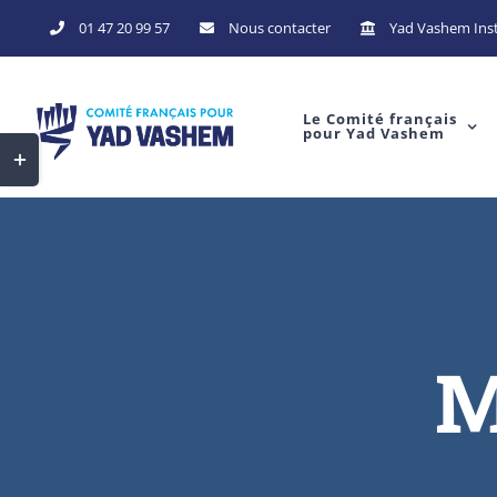
Skip
01 47 20 99 57
Nous contacter
Yad Vashem Inst
to
content
Le Comité français
pour Yad Vashem
Toggle
Sliding
Bar
Area
M