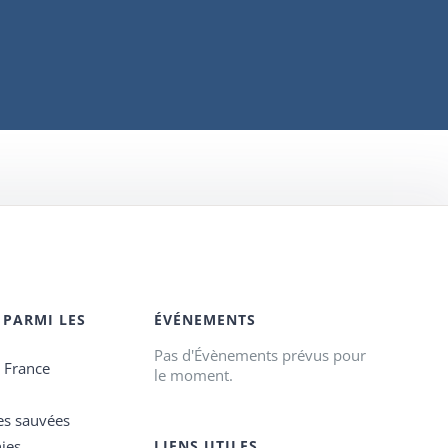
 PARMI LES
ÉVÉNEMENTS
Pas d'Évènements prévus pour
e France
le moment.
es sauvées
ies
LIENS UTILES