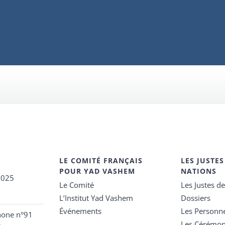
LE COMITÉ FRANÇAIS
LES JUSTES
POUR YAD VASHEM
NATIONS
2025
Le Comité
Les Justes d
L’Institut Yad Vashem
Dossiers
Événements
Les Personn
hone n°91
Les Cérémon
e