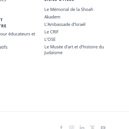
Le Mémorial de la Shoah
Akadem
ET
L’Ambassade d’Israël
TRE
Le CRIF
our éducateurs et
L’OSE
Le Musée d’art et d’histoire du
tifs
Judaïsme
Facebook
Instagram
LinkedIn
X
YouTube