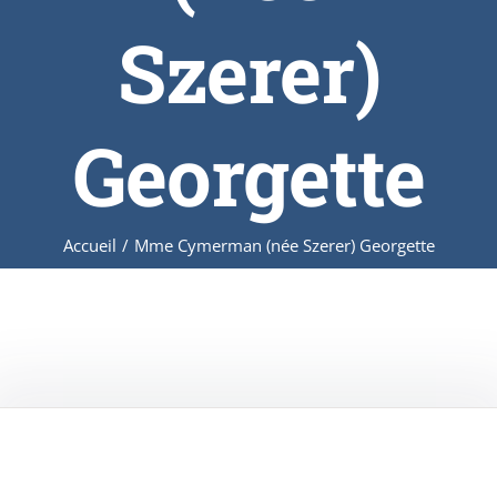
Szerer)
Georgette
Accueil
/
Mme Cymerman (née Szerer) Georgette