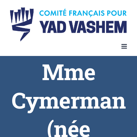
Skip
to
content
Mme
Cymerman
(née