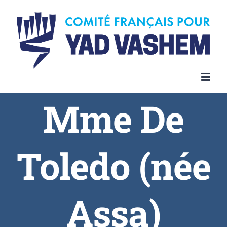
Skip
to
content
Mme De
Toledo (née
Assa)