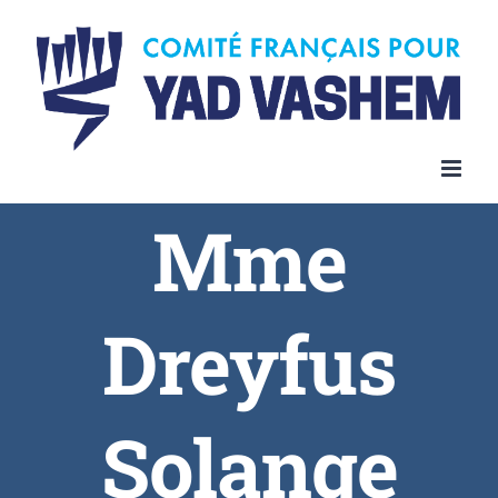
Skip
to
content
Mme
Dreyfus
Solange