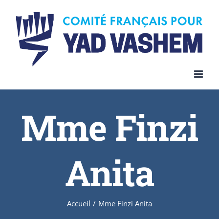
Skip
to
content
Mme Finzi
Anita
Accueil
/
Mme Finzi Anita