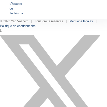
d’histoire
du
Judaïsme
© 2022 Yad Vashem | Tous droits réservés |
Mentions légales
|
Politique de confidentialté
Facebook
Instagram
LinkedIn
X