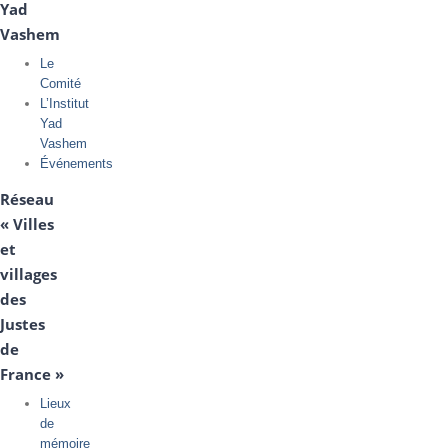
Yad
Vashem
Le
Comité
L’Institut
Yad
Vashem
Événements
Réseau
« Villes
et
villages
des
Justes
de
France »
Lieux
de
mémoire