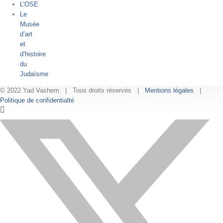
L’OSE
Le
Musée
d’art
et
d’histoire
du
Judaïsme
© 2022 Yad Vashem | Tous droits réservés |
Mentions légales
|
Politique de confidentialté
Facebook
Instagram
LinkedIn
X