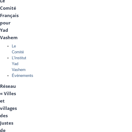
Le
Comité
Français
pour
Yad
Vashem
Le
Comité
L’Institut
Yad
Vashem
Événements
Réseau
« Villes
et
villages
des
Justes
de