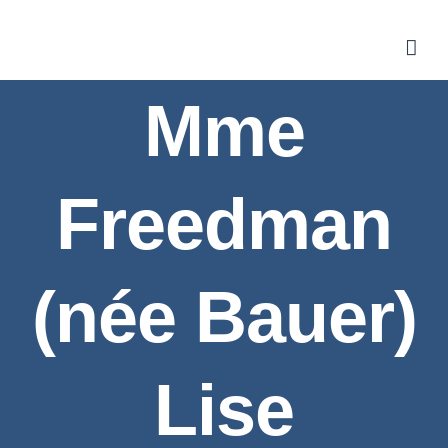
Skip
to
content
Mme
Freedman
(née Bauer)
Lise