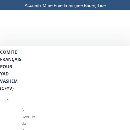
Accueil
/
Mme Freedman (née Bauer) Lise
COMITÉ
FRANÇAIS
POUR
YAD
VASHEM
(CFYV)
6
avenue
de