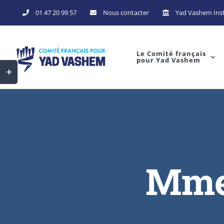
Skip
01 47 20 99 57
Nous contacter
Yad Vashem Inst
to
content
Le Comité français
pour Yad Vashem
Toggle
Sliding
Bar
Area
Mme