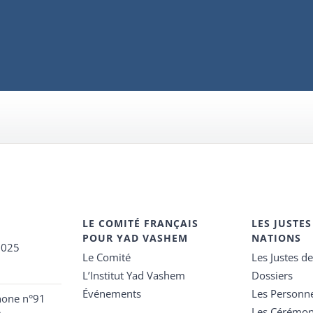
LE COMITÉ FRANÇAIS
LES JUSTES
POUR YAD VASHEM
NATIONS
2025
Le Comité
Les Justes d
L’Institut Yad Vashem
Dossiers
Événements
Les Personn
hone n°91
Les Cérémon
e