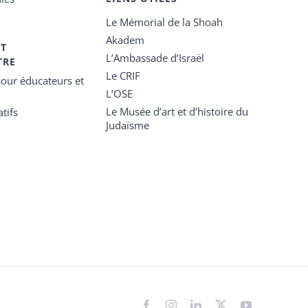
Le Mémorial de la Shoah
Akadem
ET
L’Ambassade d’Israël
TRE
Le CRIF
our éducateurs et
L’OSE
Le Musée d’art et d’histoire du
tifs
Judaïsme
Facebook
Instagram
LinkedIn
X
YouTube