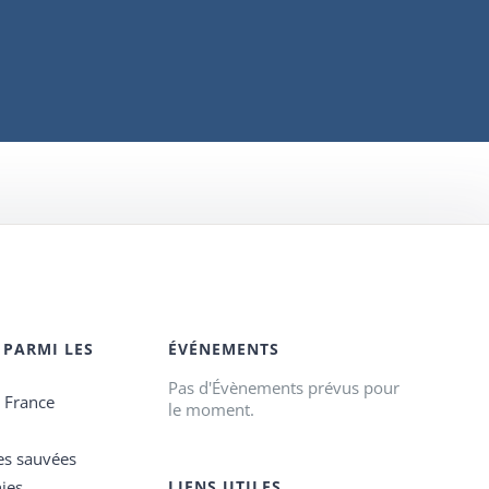
 PARMI LES
ÉVÉNEMENTS
Pas d'Évènements prévus pour
e France
le moment.
es sauvées
ies
LIENS UTILES