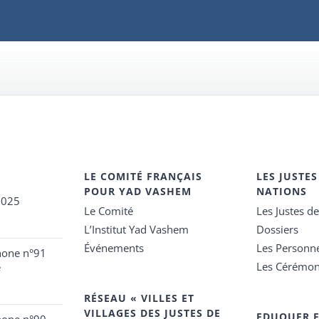
LE COMITÉ FRANÇAIS
LES JUSTES
POUR YAD VASHEM
NATIONS
2025
Le Comité
Les Justes d
L’Institut Yad Vashem
Dossiers
Événements
Les Personn
hone n°91
Les Cérémon
e
RÉSEAU « VILLES ET
VILLAGES DES JUSTES DE
EDUQUER 