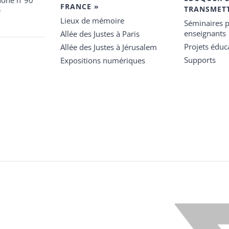
hone n°90
FRANCE »
TRANSMET
e
Lieux de mémoire
Séminaires p
enseignants
Allée des Justes à Paris
Projets éduca
Allée des Justes à Jérusalem
Supports
Expositions numériques
X