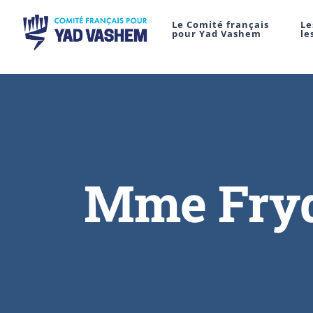
Le Comité français
Le
pour Yad Vashem
le
Mme Fryd