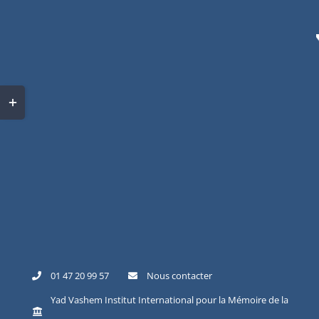
Skip
to
content
Toggle
Sliding
Bar
Area
01 47 20 99 57
Nous contacter
Yad Vashem Institut International pour la Mémoire de la