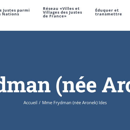
Réseau «Villes et
s Justes parmi
Éduquer et
Villages des Justes
s Nations
transmettre
de France»
man (née Aro
Accueil
/
Mme Frydman (née Aronek) Ides