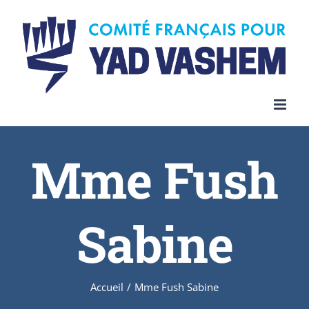
Skip
to
content
Mme Fush
Sabine
Accueil
/
Mme Fush Sabine