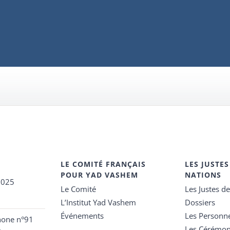
LE COMITÉ FRANÇAIS
LES JUSTES
POUR YAD VASHEM
NATIONS
2025
Le Comité
Les Justes d
L’Institut Yad Vashem
Dossiers
Événements
Les Personn
hone n°91
Les Cérémon
e