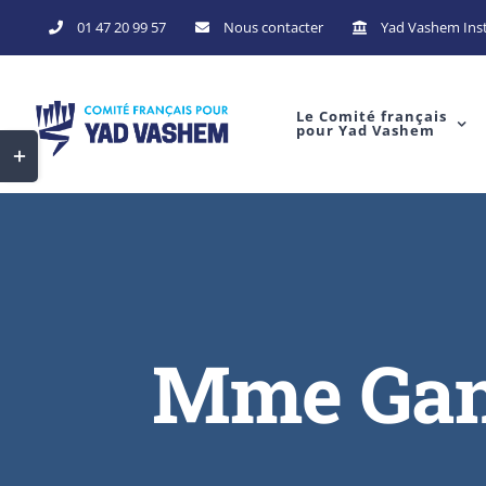
Skip
01 47 20 99 57
Nous contacter
Yad Vashem Inst
to
content
Le Comité français
pour Yad Vashem
Toggle
Sliding
Bar
Area
Mme Gano