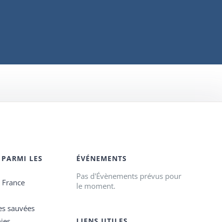
 PARMI LES
ÉVÉNEMENTS
Pas d'Évènements prévus pour
e France
le moment.
es sauvées
ies
LIENS UTILES