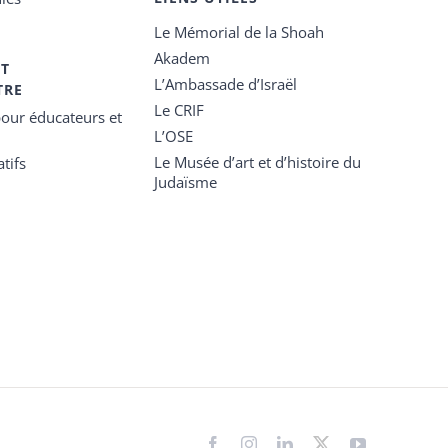
Le Mémorial de la Shoah
Akadem
ET
L’Ambassade d’Israël
TRE
Le CRIF
our éducateurs et
L’OSE
Le Musée d’art et d’histoire du
tifs
Judaïsme
Facebook
Instagram
LinkedIn
X
YouTube