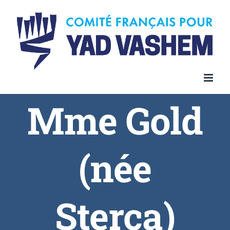
Skip
to
content
Mme Gold
(née
Sterca)