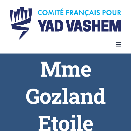
Skip
to
content
Mme
Gozland
Etoile